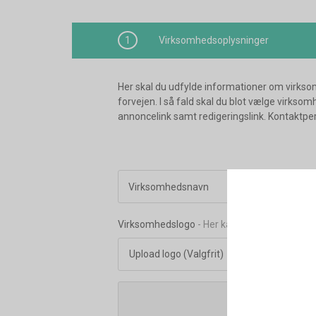
1
Virksomhedsoplysninger
Her skal du udfylde informationer om virks
forvejen. I så fald skal du blot vælge virks
annoncelink samt redigeringslink. Kontaktpers
Virksomhedsnavn
Virksomhedslogo
- Her kan du uploade logo.
Upload logo (Valgfrit)