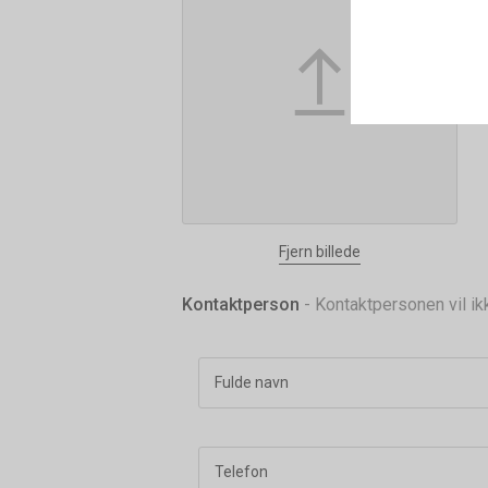
Fjern billede
Kontaktperson
- Kontaktpersonen vil ik
Fulde navn
Telefon