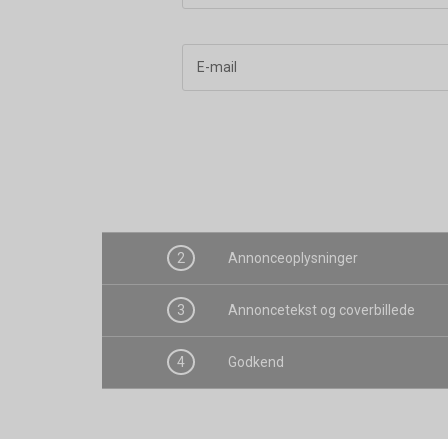
E-mail
2
Annonceoplysninger
3
Annoncetekst og coverbillede
4
Godkend